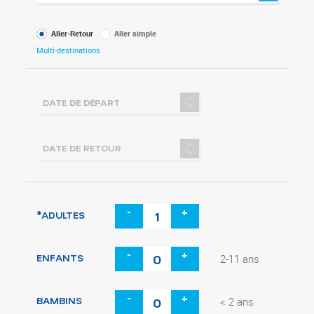
Type
Aller-Retour
Aller simple
de
Multi-destinations
voyage
-
+
*ADULTES
-
+
ENFANTS
2-11 ans
-
+
BAMBINS
< 2 ans