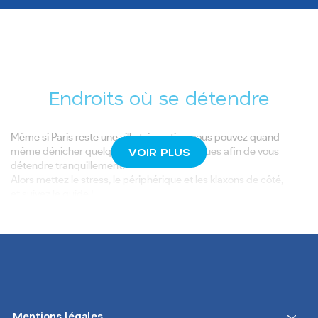
Endroits où se détendre
Même si Paris reste une ville très active, vous pouvez quand
même dénicher quelques coins sympathiques afin de vous
VOIR PLUS
détendre tranquillement.
Alors mettez le stress, le périphérique et les klaxons de côté,
et suivez le guide !
Le jardin des Serres d'Auteuil
Le parc des Buttes-Chaumont
Le musée de la vie romantique
Le musée Rodin
Le jardin des plantes
Une balade sur la coulée verte René Dumont
Mentions légales