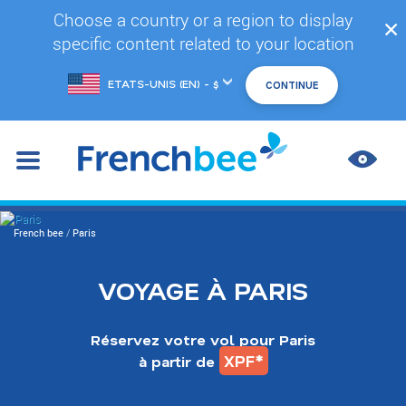
Accéder
Choose a country or a region to display
✕
au
specific content related to your location
contenu
principal
Changer
de
marché
AMÉL
LES
CONT
You
French bee
/
Paris
are
here
VOYAGE À PARIS
Réservez votre vol pour Paris
XPF*
à partir de