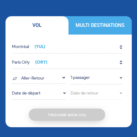
VOL
MULTI DESTINATIONS
Fill in the form fields in the right order.
Montréal
(YUL)
Paris Orly
(ORY)
1 passager
Aller-Retour
Date de départ
Date de retour