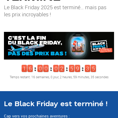
Le Black Friday 2025 est terminé… mais pas
les prix incroyables !
1
6
0
0
0
2
5
9
3
5
Temps restant: 16 semaines, 0 jour, 2 heures, 59 minutes, 35 secondes
Le Black Friday est terminé !
Cap vers vos prochaines aventures :