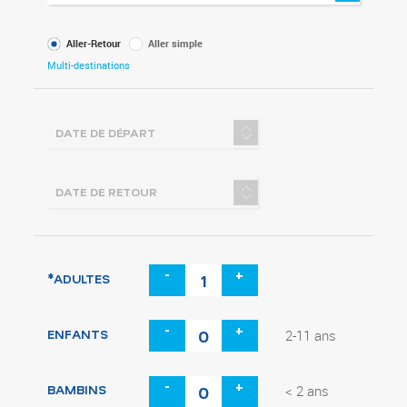
Type
Aller-Retour
Aller simple
de
Multi-destinations
voyage
-
+
*ADULTES
-
+
ENFANTS
2-11 ans
-
+
BAMBINS
< 2 ans